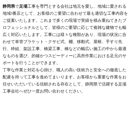
静岡県
で
足場
工事を専門とする会社は地元を愛し、地域に愛される
地域1番店として、お客様のご要望に合わせて最も適切な工事内容を
ご提案いたします。これまで多くの現場で実績を積み重ねてきたプ
ロフェッショナルとして、皆様のご要望に応じて複雑な建物でも幅
広く対応いたします。工事には様々な種類があり、現場の状況に合
わせて単管ブラケット・クサビ式、棚、移動式、屋根、手すり先
行、枠組、架設工事、橋梁工事、橋などの幅広い施工の中から最適
なものを選び、的確かつスピーディーに高所作業における足元のサ
ポートを行うことができます。
丁寧な作業と対応を心掛け、職人の高い技術力と安全への徹底した
配慮を持って工事を進めてまいります。お客様から重要な作業をお
任せいただいている信頼される存在として、
静岡県
で活躍する
足場
工事会社へぜひ一度お問い合わせください。