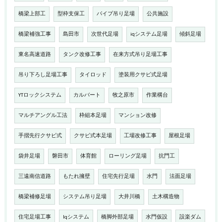
橋梁上部工
型枠支保工
パイプ吊り足場
公共施設
橋梁補強工事
島田市
次世代足場
iqシステム足場
傾斜足場
東名高速道路
タンク改修工事
在来方式吊り足場工事
吊り下ろし足場工事
タイロッド
塗装用クサビ式足場
YTロックシステム
カルバート
牧之原市
作業構台
マルチアングル工法
枠組本足場
マンション改修
手摺先行クサビ式
クサビ式本足場
工場改修工事
屋根足場
袋井足場
磐田市
体育館
ローリング足場
抗門工
三遠南信道路
もたれ擁壁
住宅先行足場
水門
法面足場
橋梁補修足場
システム吊り足場
大井川橋
土木構造物
住宅足場工事
Iqシステム
橋脚外部足場
水門仮設
設楽ダム