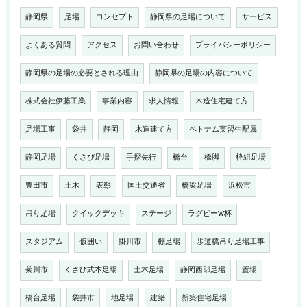
静岡県
足場
コンセプト
静岡県の足場について
サービス
よくある質問
アクセス
お問い合わせ
プライバシーポリシー
静岡県の足場の必要とされる理由
静岡県の足場の内容について
株式会社伊藤工業
事業内容
求人情報
木造住宅建て方
足場工事
袋井
静岡
木造建て方
ベトナム実習生配属
静岡足場
くさび足場
手摺先行
橋台
橋脚
枠組足場
豊田市
土木
表彰
国土交通省
橋梁足場
浜松市
吊り足場
クイックデッキ
ステージ
ラグビーW杯
スタジアム
仮囲い
掛川市
棚足場
歩道橋吊り足場工事
菊川市
くさび式本足場
土木足場
静岡西部足場
置場
橋台足場
袋井市
地足場
建築
新築住宅足場