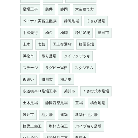
足場工事
袋井
静岡
木造建て方
ベトナム実習生配属
静岡足場
くさび足場
手摺先行
橋台
橋脚
枠組足場
豊田市
土木
表彰
国土交通省
橋梁足場
浜松市
吊り足場
クイックデッキ
ステージ
ラグビーW杯
スタジアム
仮囲い
掛川市
棚足場
歩道橋吊り足場工事
菊川市
くさび式本足場
土木足場
静岡西部足場
置場
橋台足場
袋井市
地足場
建築
新築住宅足場
橋梁上部工
型枠支保工
パイプ吊り足場