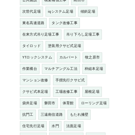
公共施設
橋梁補強工事
島田市
次世代足場
iqシステム足場
傾斜足場
東名高速道路
タンク改修工事
在来方式吊り足場工事
吊り下ろし足場工事
タイロッド
塗装用クサビ式足場
YTロックシステム
カルバート
牧之原市
作業構台
マルチアングル工法
枠組本足場
マンション改修
手摺先行クサビ式
クサビ式本足場
工場改修工事
屋根足場
袋井足場
磐田市
体育館
ローリング足場
抗門工
三遠南信道路
もたれ擁壁
住宅先行足場
水門
法面足場