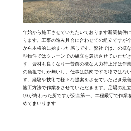
年始から施工させていただいております新築物件
ります。工事の進み具合に合わせての組立ですが
から本格的に始まった感じです。弊社ではこの様
型物件ではクレーンでの組立を選択させていただ
す。資材も良くなり一昔前の様な人力荷上げは作
の負担でしか無いし、仕事は筋肉でする物ではな
す。経験や技術で様々な提案をさせていただき最
施工方法で作業をさせていただきます。足場の組
1/3が終わった所ですが安全第一、エ程厳守で作業
めてまいります