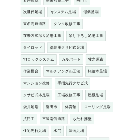
公共施設
橋梁補強工事
島田市
次世代足場
iqシステム足場
傾斜足場
東名高速道路
タンク改修工事
在来方式吊り足場工事
吊り下ろし足場工事
タイロッド
塗装用クサビ式足場
YTロックシステム
カルバート
牧之原市
作業構台
マルチアングル工法
枠組本足場
マンション改修
手摺先行クサビ式
クサビ式本足場
工場改修工事
屋根足場
袋井足場
磐田市
体育館
ローリング足場
抗門工
三遠南信道路
もたれ擁壁
住宅先行足場
水門
法面足場