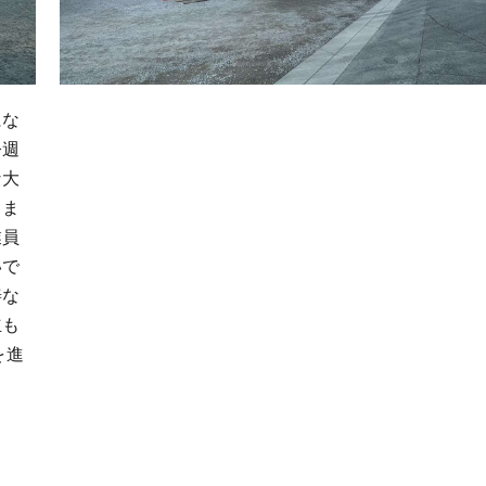
にな
今週
な大
きま
業員
いで
善な
立も
を進