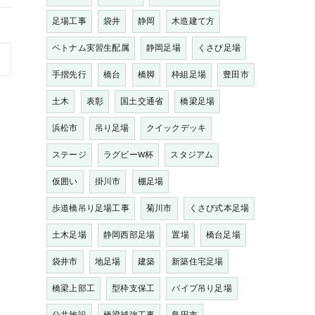
足場工事
袋井
静岡
木造建て方
ベトナム実習生配属
静岡足場
くさび足場
手摺先行
橋台
橋脚
枠組足場
豊田市
土木
表彰
国土交通省
橋梁足場
浜松市
吊り足場
クイックデッキ
ステージ
ラグビーW杯
スタジアム
仮囲い
掛川市
棚足場
歩道橋吊り足場工事
菊川市
くさび式本足場
土木足場
静岡西部足場
置場
橋台足場
袋井市
地足場
建築
新築住宅足場
橋梁上部工
型枠支保工
パイプ吊り足場