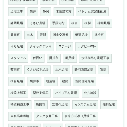
株式会社伊藤工業
事業内容
求人情報
木造住宅建て方
足場工事
袋井
静岡
木造建て方
ベトナム実習生配属
静岡足場
くさび足場
手摺先行
橋台
橋脚
枠組足場
豊田市
土木
表彰
国土交通省
橋梁足場
浜松市
吊り足場
クイックデッキ
ステージ
ラグビーW杯
スタジアム
仮囲い
掛川市
棚足場
歩道橋吊り足場工事
菊川市
くさび式本足場
土木足場
静岡西部足場
置場
橋台足場
袋井市
地足場
建築
新築住宅足場
橋梁上部工
型枠支保工
パイプ吊り足場
公共施設
橋梁補強工事
島田市
次世代足場
iqシステム足場
傾斜足場
東名高速道路
タンク改修工事
在来方式吊り足場工事