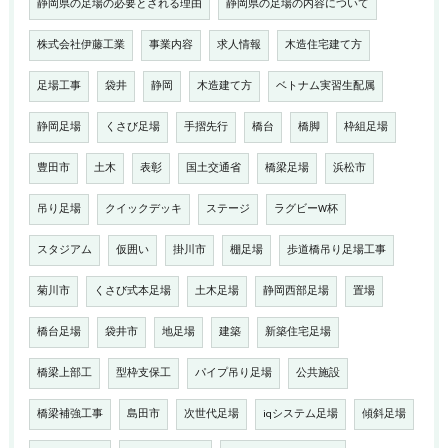
静岡県の足場の必要とされる理由
静岡県の足場の内容について
株式会社伊藤工業
事業内容
求人情報
木造住宅建て方
足場工事
袋井
静岡
木造建て方
ベトナム実習生配属
静岡足場
くさび足場
手摺先行
橋台
橋脚
枠組足場
豊田市
土木
表彰
国土交通省
橋梁足場
浜松市
吊り足場
クイックデッキ
ステージ
ラグビーW杯
スタジアム
仮囲い
掛川市
棚足場
歩道橋吊り足場工事
菊川市
くさび式本足場
土木足場
静岡西部足場
置場
橋台足場
袋井市
地足場
建築
新築住宅足場
橋梁上部工
型枠支保工
パイプ吊り足場
公共施設
橋梁補強工事
島田市
次世代足場
iqシステム足場
傾斜足場