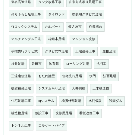
東名高速道路
タンク改修工事
在来方式吊り足場工事
吊り下ろし足場工事
タイロッド
塗装用クサビ式足場
YTロックシステム
カルバート
牧之原市
作業構台
マルチアングル工法
枠組本足場
マンション改修
手摺先行クサビ式
クサビ式本足場
工場改修工事
屋根足場
袋井足場
磐田市
体育館
ローリング足場
抗門工
三遠南信道路
もたれ擁壁
住宅先行足場
水門
法面足場
橋梁補修足場
システム吊り足場
大井川橋
土木構造物
住宅足場工事
Iqシステム
橋脚外部足場
水門仮設
設楽ダム
構造物足場
仮設工事
改修用足場
看板改修工事
トンネル工事
コルゲートパイプ