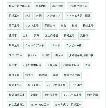
株式会社伊藤工業
事業内容
求人情報
木造住宅建て方
足場工事
袋井
静岡
木造建て方
ベトナム実習生配属
静岡足場
くさび足場
手摺先行
橋台
橋脚
枠組足場
豊田市
土木
表彰
国土交通省
橋梁足場
浜松市
吊り足場
クイックデッキ
ステージ
ラグビーW杯
スタジアム
仮囲い
掛川市
棚足場
歩道橋吊り足場工事
菊川市
くさび式本足場
土木足場
静岡西部足場
置場
橋台足場
袋井市
地足場
建築
新築住宅足場
橋梁上部工
型枠支保工
パイプ吊り足場
公共施設
橋梁補強工事
島田市
次世代足場
iqシステム足場
傾斜足場
東名高速道路
タンク改修工事
在来方式吊り足場工事