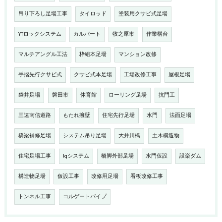
吊り下ろし足場工事
タイロッド
塗装用クサビ式足場
YTロックシステム
カルバート
牧之原市
作業構台
マルチアングル工法
枠組本足場
マンション改修
手摺先行クサビ式
クサビ式本足場
工場改修工事
屋根足場
袋井足場
磐田市
体育館
ローリング足場
抗門工
三遠南信道路
もたれ擁壁
住宅先行足場
水門
法面足場
橋梁補修足場
システム吊り足場
大井川橋
土木構造物
住宅足場工事
Iqシステム
橋脚外部足場
水門仮設
設楽ダム
構造物足場
仮設工事
改修用足場
看板改修工事
トンネル工事
コルゲートパイプ