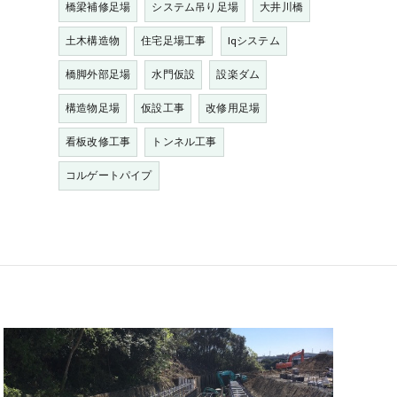
橋梁補修足場
システム吊り足場
大井川橋
土木構造物
住宅足場工事
Iqシステム
橋脚外部足場
水門仮設
設楽ダム
構造物足場
仮設工事
改修用足場
看板改修工事
トンネル工事
コルゲートパイプ