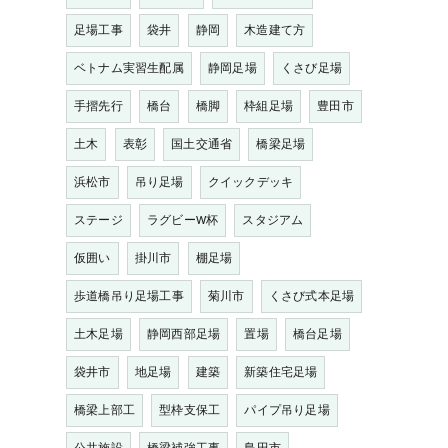
足場工事
袋井
静岡
木造建て方
ベトナム実習生配属
静岡足場
くさび足場
手摺先行
橋台
橋脚
枠組足場
豊田市
土木
表彰
国土交通省
橋梁足場
浜松市
吊り足場
クイックデッキ
ステージ
ラグビーW杯
スタジアム
仮囲い
掛川市
棚足場
歩道橋吊り足場工事
菊川市
くさび式本足場
土木足場
静岡西部足場
置場
橋台足場
袋井市
地足場
建築
新築住宅足場
橋梁上部工
型枠支保工
パイプ吊り足場