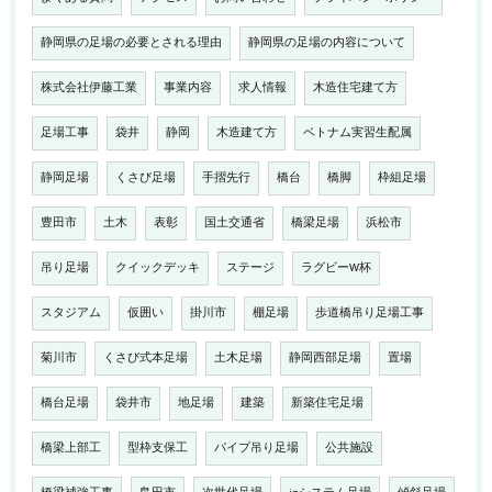
静岡県の足場の必要とされる理由
静岡県の足場の内容について
株式会社伊藤工業
事業内容
求人情報
木造住宅建て方
足場工事
袋井
静岡
木造建て方
ベトナム実習生配属
静岡足場
くさび足場
手摺先行
橋台
橋脚
枠組足場
豊田市
土木
表彰
国土交通省
橋梁足場
浜松市
吊り足場
クイックデッキ
ステージ
ラグビーW杯
スタジアム
仮囲い
掛川市
棚足場
歩道橋吊り足場工事
菊川市
くさび式本足場
土木足場
静岡西部足場
置場
橋台足場
袋井市
地足場
建築
新築住宅足場
橋梁上部工
型枠支保工
パイプ吊り足場
公共施設