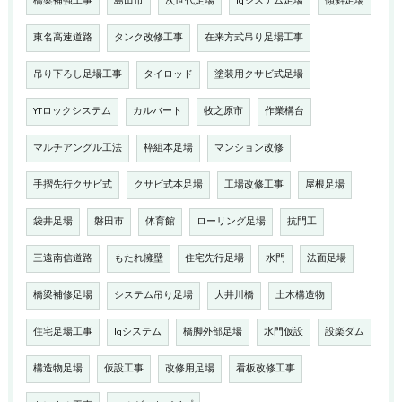
橋梁補強工事
島田市
次世代足場
iqシステム足場
傾斜足場
東名高速道路
タンク改修工事
在来方式吊り足場工事
吊り下ろし足場工事
タイロッド
塗装用クサビ式足場
YTロックシステム
カルバート
牧之原市
作業構台
マルチアングル工法
枠組本足場
マンション改修
手摺先行クサビ式
クサビ式本足場
工場改修工事
屋根足場
袋井足場
磐田市
体育館
ローリング足場
抗門工
三遠南信道路
もたれ擁壁
住宅先行足場
水門
法面足場
橋梁補修足場
システム吊り足場
大井川橋
土木構造物
住宅足場工事
Iqシステム
橋脚外部足場
水門仮設
設楽ダム
構造物足場
仮設工事
改修用足場
看板改修工事