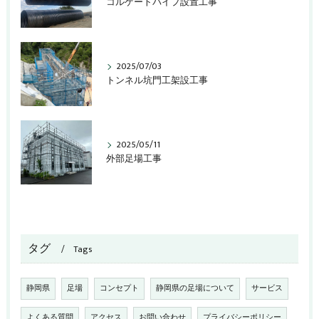
コルゲートパイプ設置工事
2025/07/03
トンネル坑門工架設工事
2025/05/11
外部足場工事
タグ
Tags
静岡県
足場
コンセプト
静岡県の足場について
サービス
よくある質問
アクセス
お問い合わせ
プライバシーポリシー