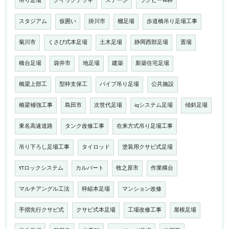
吊り足場
クイックデッキ
ステージ
ラグビーW杯
スタジアム
仮囲い
掛川市
棚足場
歩道橋吊り足場工事
菊川市
くさび式本足場
土木足場
静岡西部足場
置場
橋台足場
袋井市
地足場
建築
新築住宅足場
橋梁上部工
型枠支保工
パイプ吊り足場
公共施設
橋梁補強工事
島田市
次世代足場
iqシステム足場
傾斜足場
東名高速道路
タンク改修工事
在来方式吊り足場工事
吊り下ろし足場工事
タイロッド
塗装用クサビ式足場
YTロックシステム
カルバート
牧之原市
作業構台
マルチアングル工法
枠組本足場
マンション改修
手摺先行クサビ式
クサビ式本足場
工場改修工事
屋根足場