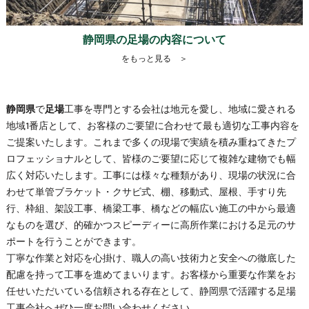
静岡県の足場の内容について
をもっと見る ＞
静岡県
で
足場
工事を専門とする会社は地元を愛し、地域に愛される
地域1番店として、お客様のご要望に合わせて最も適切な工事内容を
ご提案いたします。これまで多くの現場で実績を積み重ねてきたプ
ロフェッショナルとして、皆様のご要望に応じて複雑な建物でも幅
広く対応いたします。工事には様々な種類があり、現場の状況に合
わせて単管ブラケット・クサビ式、棚、移動式、屋根、手すり先
行、枠組、架設工事、橋梁工事、橋などの幅広い施工の中から最適
なものを選び、的確かつスピーディーに高所作業における足元のサ
ポートを行うことができます。
丁寧な作業と対応を心掛け、職人の高い技術力と安全への徹底した
配慮を持って工事を進めてまいります。お客様から重要な作業をお
任せいただいている信頼される存在として、
静岡県
で活躍する
足場
工事会社へぜひ一度お問い合わせください。