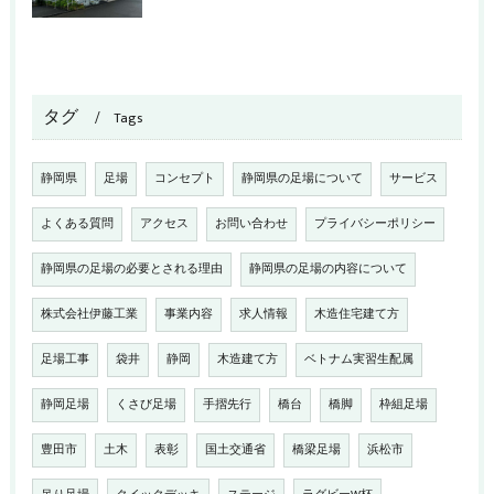
タグ
Tags
静岡県
足場
コンセプト
静岡県の足場について
サービス
よくある質問
アクセス
お問い合わせ
プライバシーポリシー
静岡県の足場の必要とされる理由
静岡県の足場の内容について
株式会社伊藤工業
事業内容
求人情報
木造住宅建て方
足場工事
袋井
静岡
木造建て方
ベトナム実習生配属
静岡足場
くさび足場
手摺先行
橋台
橋脚
枠組足場
豊田市
土木
表彰
国土交通省
橋梁足場
浜松市