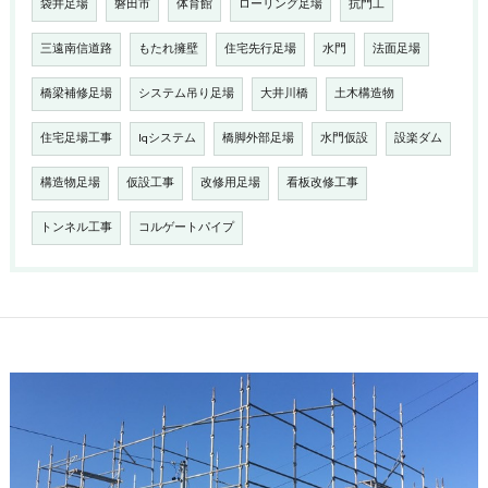
袋井足場
磐田市
体育館
ローリング足場
抗門工
三遠南信道路
もたれ擁壁
住宅先行足場
水門
法面足場
橋梁補修足場
システム吊り足場
大井川橋
土木構造物
住宅足場工事
Iqシステム
橋脚外部足場
水門仮設
設楽ダム
構造物足場
仮設工事
改修用足場
看板改修工事
トンネル工事
コルゲートパイプ